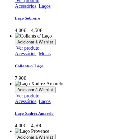
This
Ver produto
chosen
7,50€
product
Acessórios
,
Laços
on
has
the
multiple
Laço Sobreiro
product
variants.
page
The
Price
4,00
€
–
4,50
€
options
range:
may
4,00€
Adicionar à Wishlist
be
through
This
Ver produto
chosen
4,50€
product
Acessórios
,
Meias
on
has
the
multiple
Collants c/ Laço
product
variants.
page
The
7,90
€
options
may
Adicionar à Wishlist
be
This
Ver produto
chosen
product
Acessórios
,
Laços
on
has
the
multiple
Laço Xadrez Amarelo
product
variants.
page
The
Price
4,00
€
–
4,50
€
options
range:
may
4,00€
Adicionar à Wishlist