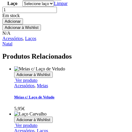
Laço
Limpar
Quantidade
Em stock
Adicionar
Adicionar à Wishlist
N/A
Acessórios
,
Laços
Natal
Produtos Relacionados
Adicionar à Wishlist
This
Ver produto
product
Acessórios
,
Meias
has
multiple
Meias c/ Laço de Veludo
variants.
The
5,95
€
options
may
Adicionar à Wishlist
be
This
Ver produto
chosen
product
Acessórios
,
Laços