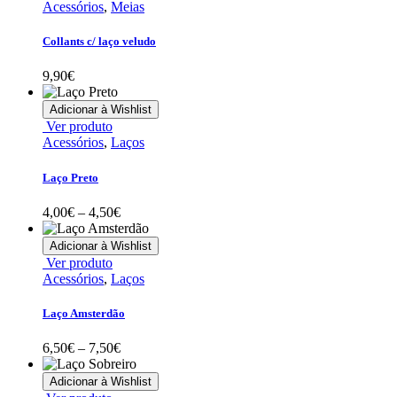
13,00€
product
Acessórios
,
Meias
on
has
the
multiple
Collants c/ laço veludo
product
variants.
page
The
9,90
€
options
may
Adicionar à Wishlist
be
This
Ver produto
chosen
product
Acessórios
,
Laços
on
has
the
multiple
Laço Preto
product
variants.
page
The
Price
4,00
€
–
4,50
€
options
range:
may
4,00€
Adicionar à Wishlist
be
through
This
Ver produto
chosen
4,50€
product
Acessórios
,
Laços
on
has
the
multiple
Laço Amsterdão
product
variants.
page
The
Price
6,50
€
–
7,50
€
options
range:
may
6,50€
Adicionar à Wishlist
be
through