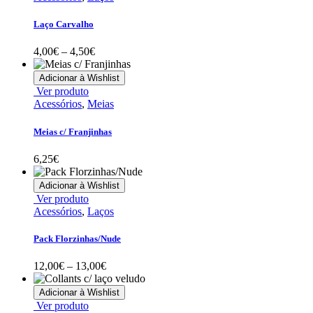
on
has
the
multiple
Laço Carvalho
product
variants.
page
The
Price
4,00
€
–
4,50
€
options
range:
may
4,00€
Adicionar à Wishlist
be
through
This
Ver produto
chosen
4,50€
product
Acessórios
,
Meias
on
has
the
multiple
Meias c/ Franjinhas
product
variants.
page
The
6,25
€
options
may
Adicionar à Wishlist
be
This
Ver produto
chosen
product
Acessórios
,
Laços
on
has
the
multiple
Pack Florzinhas/Nude
product
variants.
page
The
Price
12,00
€
–
13,00
€
options
range:
may
12,00€
Adicionar à Wishlist
be
through
This
Ver produto
chosen