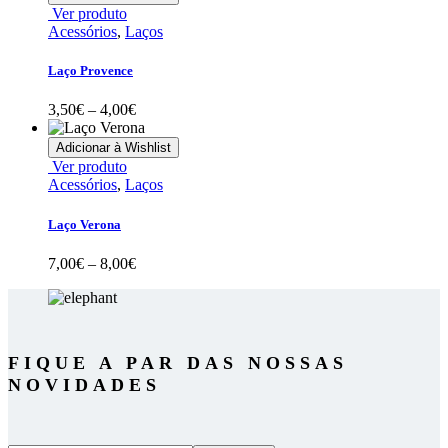
be
through
This
Ver produto
chosen
4,50€
product
Acessórios
,
Laços
on
has
the
multiple
Laço Provence
product
variants.
page
The
Price
3,50
€
–
4,00
€
options
range:
may
3,50€
Adicionar à Wishlist
be
through
This
Ver produto
chosen
4,00€
product
Acessórios
,
Laços
on
has
the
multiple
Laço Verona
product
variants.
page
The
Price
7,00
€
–
8,00
€
options
range:
may
7,00€
be
through
chosen
8,00€
on
FIQUE A PAR DAS NOSSAS
the
product
NOVIDADES
page