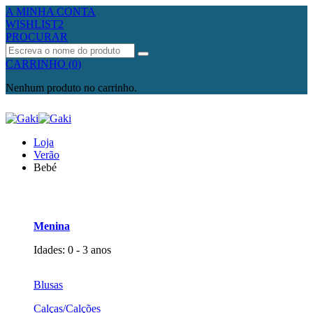
A MINHA CONTA
WISHLIST
2
PROCURAR
Procurar
CARRINHO
(
0
)
Nenhum produto no carrinho.
Loja
Verão
Bebé
Menina
Idades: 0 - 3 anos
Blusas
Calças/Calções