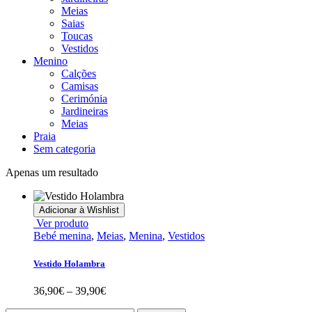
Meias
Saias
Toucas
Vestidos
Menino
Calções
Camisas
Cerimónia
Jardineiras
Meias
Praia
Sem categoria
Apenas um resultado
Adicionar à Wishlist
This
Ver produto
product
Bebé menina
,
Meias
,
Menina
,
Vestidos
has
multiple
Vestido Holambra
variants.
The
Price
36,90
€
–
39,90
€
options
range:
may