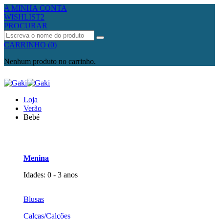
A MINHA CONTA
WISHLIST
2
PROCURAR
Procurar
CARRINHO
(
0
)
Nenhum produto no carrinho.
Loja
Verão
Bebé
Menina
Idades: 0 - 3 anos
Blusas
Calças/Calções